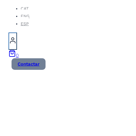
Vés
CAT
ENG
al
ESP
contingut
0
Contactar