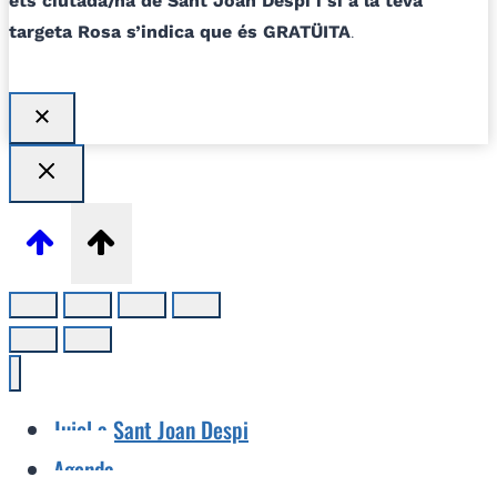
ets ciutadà/na de Sant Joan Despí i si a la teva
targeta Rosa s’indica que és GRATÜITA
.
Jujol a Sant Joan Despi
Agenda