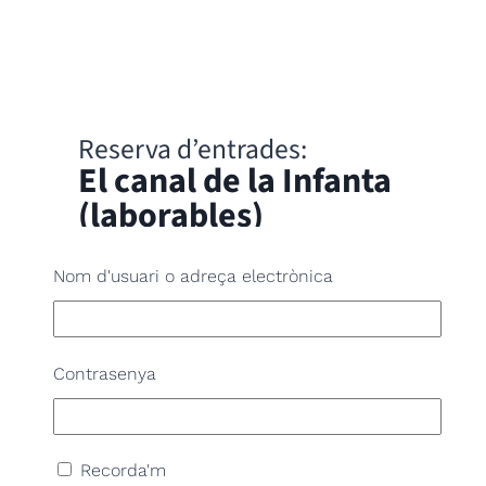
Reserva d’entrades:
El canal de la Infanta
(laborables)
Nom d'usuari o adreça electrònica
Seleccioneu nombre de persones/grups,
dia i hora de l’activitat per fer la vostra
reserva.
Contrasenya
Duració:
120
minute
IMPORTANT: En cas de necessitar dos
Recorda'm