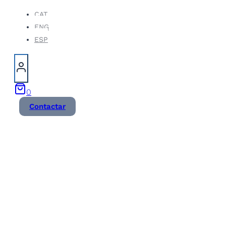
Vés
CAT
ENG
al
ESP
contingut
0
Contactar