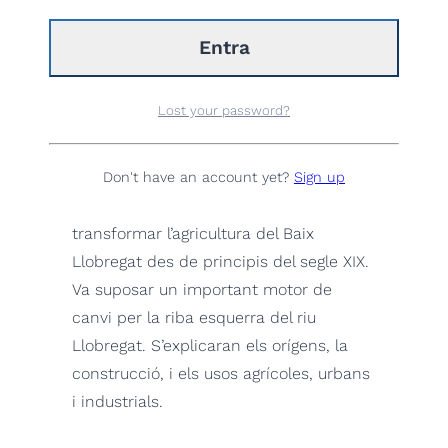
grups el mateix dia a la mateixa hora,
s’hauran d’afegir a la cistella dues
reserves per separat.
Si el dia que ens voleu visitar no està
Lost your password?
disponible,
contacteu amb nosaltres
.
Recorregut pel Canal de la Infanta,
Don't have an account yet?
Sign up
infraestructura hidràulica que va
transformar l’agricultura del Baix
Llobregat des de principis del segle XIX.
Va suposar un important motor de
canvi per la riba esquerra del riu
Llobregat. S’explicaran els orígens, la
construcció, i els usos agrícoles, urbans
i industrials.