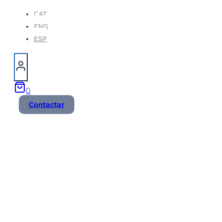
Vés
CAT
ENG
al
ESP
contingut
0
Contactar