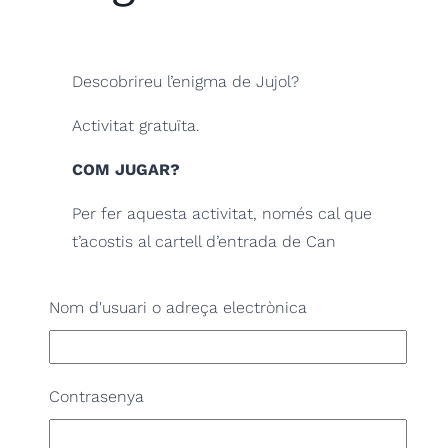
Descobrireu l’enigma de Jujol?
Activitat gratuïta.
COM JUGAR?
Per fer aquesta activitat, només cal que
t’acostis al cartell d’entrada de Can
Negre i escanegis amb el teu dispositiu
mòbil, el QR «Gymkana digital turística:
Nom d'usuari o adreça electrònica
El secret de Jujol».
El recorregut és exterior, no cal que
Contrasenya
accedeixis al centre.
Molta sort, i a gaudir del joc!