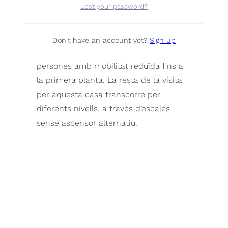
Lost your password?
Itinerari modernista Jujol a Sant Joan
Despí
Don't have an account yet?
Sign up
*Torre de la Creu: visita accessible a
persones amb mobilitat reduïda fins a
la primera planta. La resta de la visita
per aquesta casa transcorre per
diferents nivells, a través d’escales
sense ascensor alternatiu.