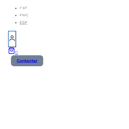
Vés
CAT
ENG
al
ESP
contingut
0
Contactar