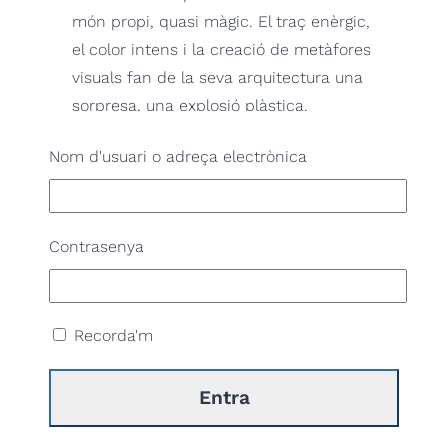
món propi, quasi màgic. El traç enèrgic,
el color intens i la creació de metàfores
visuals fan de la seva arquitectura una
sorpresa, una explosió plàstica.
La visita inclou l’accés a Can Negre i
Nom d'usuari o adreça electrònica
Torre de la Creu, les façanes de la Torre
Jujol, la casa Serra-Xaus i la casa
Rovira, l’Església parroquial Sant Joan
Contrasenya
Baptista (excepte en horaris de
cerimònies) i la porta del taller del
manyà Josep Oliver.
Recorda'm
IDIOMA DE LA VISITA: CATALÀ
Descarrega’t el tríptic amb la informació
de la visita.