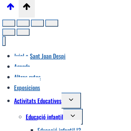
Jujol a Sant Joan Despi
Agenda
Altres rutes
Exposicions
Alterna
Activitats Educatives
el
Alterna
Educació infantil
menú
el
fill
Educació infantil I3