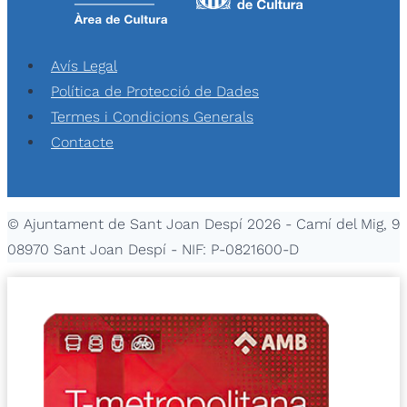
Avís Legal
Política de Protecció de Dades
Termes i Condicions Generals
Contacte
© Ajuntament de Sant Joan Despí 2026 - Camí del Mig, 9
08970 Sant Joan Despí - NIF: P-0821600-D