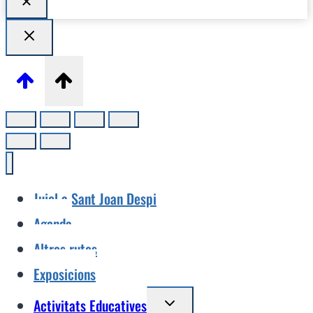
Jujol a Sant Joan Despi
Agenda
Altres rutes
Exposicions
Alterna
Activitats Educatives