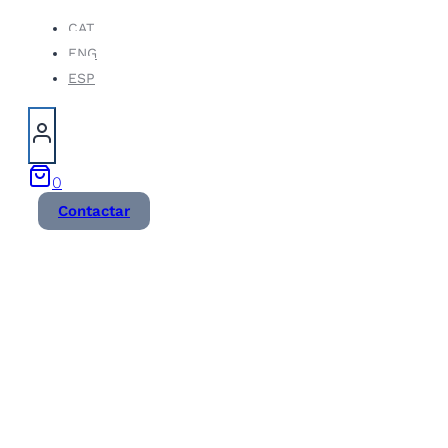
Vés
CAT
ENG
al
ESP
contingut
0
Contactar