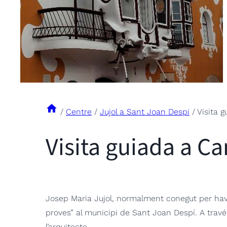
/
Centre
/
Jujol a Sant Joan Despi
/
Visita 
Visita guiada a Ca
Josep Maria Jujol, normalment conegut per haver
proves” al municipi de Sant Joan Despí. A trav
l’arquitecte.