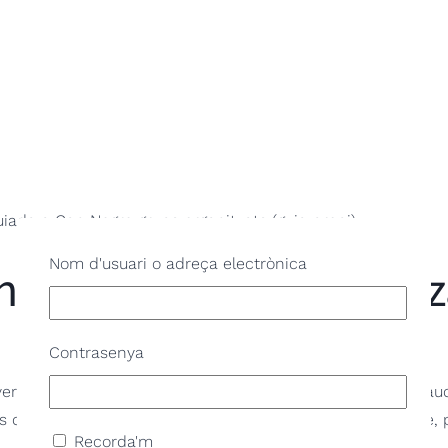
guiada a Can Negre grups organitzats (guia propi)
Nom d'usuari o adreça electrònica
n Negre grups organitz
Contrasenya
 col·laborat a les obres més emblemàtiques d’Antoni Gaudí, 
és d’aquesta experimentació a l’arquitectura rural del pobl
Recorda'm