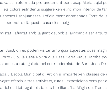
e va ser reformada profundament per Josep Maria Jujol per a
i els colors estridents suggereixen el ric món interior de l’a
juanesos i sanjuaneses.
L’oficialment anomenada Torre de l
el perímetre d’aquesta casa d’estiueig.
.
amistat i afinitat amb la gent del poble, arribant a ser arqui
nerari Jujol, on es poden visitar amb guia aquestes dues ma
Torre Jujol, la Casa Rovira o la Casa Serra
-Xaus.
També pod
dins aquesta ruta guiada pel cor modernista de Sant Joan Des
ada l´Escola Municipal d´Art on s´imparteixen classes de di
Can Negre ofereix altres activitats, rutes i exposicions com p
 del riu Llobregat, els tallers
familiars “La Màgia del Trencad