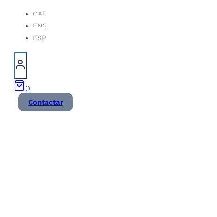
Vés
CAT
ENG
al
ESP
contingut
0
Contactar