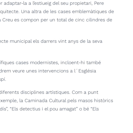
daptar-la a l’estiueig del seu propietari, Pere
rquitecte.
Una altra de les cases emblemàtiques de
a Creu es compon per un total de cinc cilindres de
tecte municipal els darrers vint anys de la seva
gnífiques cases modernistes, incloent-hi també
rem veure unes intervencions a l´Església
pí.
ferents disciplines artístiques.
Com a punt
er exemple, la Caminada Cultural pels masos històrics
ís”, “Els detectius i el pou amagat” o bé “Els