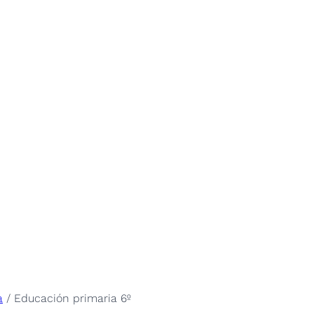
a
/
Educación primaria 6º