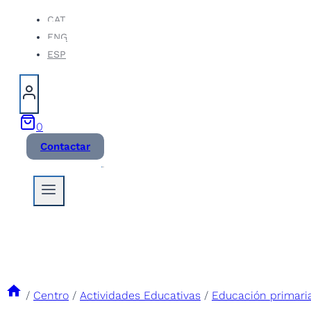
Saltar
CAT
ENG
al
ESP
contenido
0
Contactar
/
Centro
/
Actividades Educativas
/
Educación primari