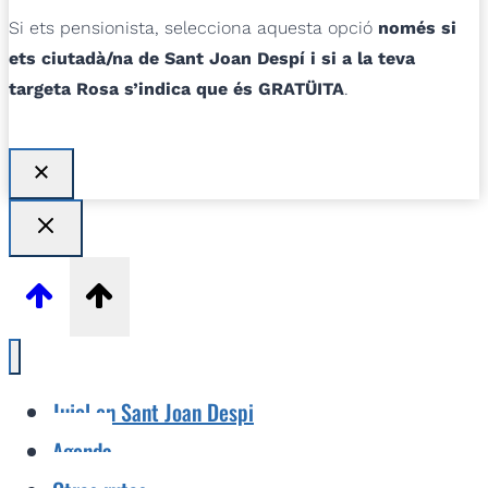
Si ets pensionista, selecciona aquesta opció
només si
ets ciutadà/na de Sant Joan Despí i si a la teva
targeta Rosa s’indica que és GRATÜITA
.
Jujol en Sant Joan Despi
Agenda