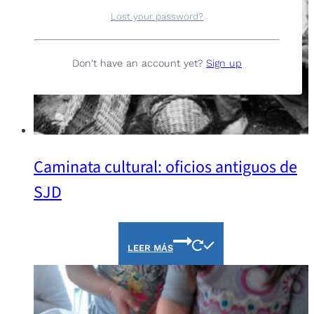
Lost your password?
Don't have an account yet?
Sign up
Caminata cultural: oficios antiguos de
SJD
LEER MÁS