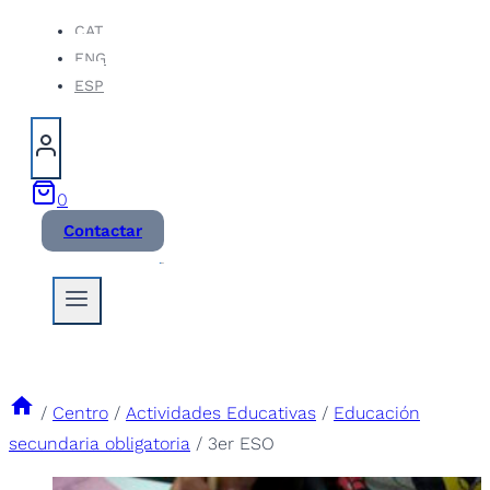
Saltar
CAT
ENG
al
ESP
contenido
0
Contactar
/
Centro
/
Actividades Educativas
/
Educación
secundaria obligatoria
/
3er ESO