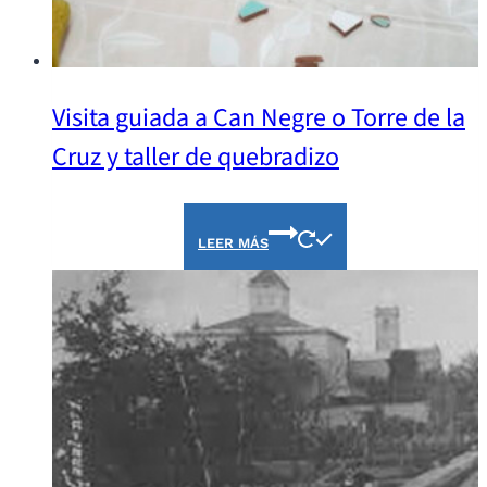
Visita guiada a Can Negre o Torre de la
Cruz y taller de quebradizo
LEER MÁS