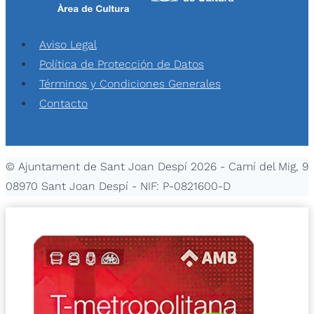
Aviso Legal
Política de Protección de Datos
Términos y Condiciones Generales
Contacto
© Ajuntament de Sant Joan Despí 2026 - Camí del Mig, 9
08970 Sant Joan Despí - NIF: P-0821600-D